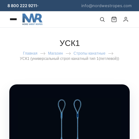
8 800 222 9211
info@nordwestropes.com
▾
УСК1
Главная
Магазин
Стропы канатные
УСК1 (универсальный строп канатный тип 1(петлевой))